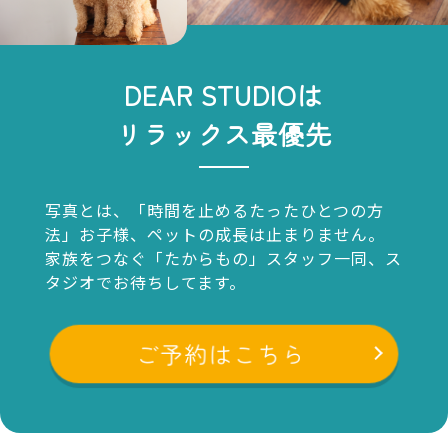
る場合は、その全部または一部を開示しないこと
もあり、開示しない決定をした場合には、その旨を
遅滞なく通知します。
・本人または第三者の生命、身体、財産その他の
DEAR STUDIOは
権利利益を害するおそれがある場合
・弊社の業務の適正な実施に著しい支障を及ぼす
リラックス最優先
おそれがある場合
・その他法令に違反することとなる場合
前項の定めにかかわらず、履歴情報および特性情報
などの個人情報以外の情報については、原則とし
写真とは、「時間を止めるたったひとつの方
て開示いたしません。
法」お子様、ペットの成長は止まりません。
家族をつなぐ「たからもの」スタッフ一同、ス
タジオでお待ちしてます。
7．個人情報の訂正および削除
ユーザーは、弊社の保有する自己の個人情報が誤
った情報である場合には、弊社が定める手続きに
ご予約はこちら
より、弊社に対して個人情報の訂正、追加または削
除（以下、「訂正等」といいます。）を請求するこ
とができます。
弊社は、ユーザーから前項の請求を受けてその請
求に応じる必要があると判断した場合には、遅滞