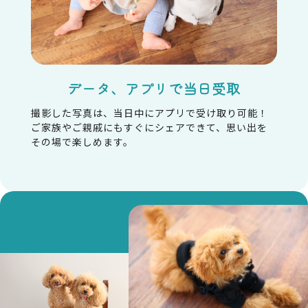
前項の定めにかかわらず、次に掲げる場合には、当
該情報の提供先は第三者に該当しないものとしま
す。
・弊社が利用目的の達成に必要な範囲内において
個人情報の取扱いの全部または一部を委託する場
合
データ、アプリで当日受取
・合併その他の事由による事業の承継に伴って個人
情報が提供される場合
撮影した写真は、当日中にアプリで受け取り可能！
・個人情報を特定の者との間で共同して利用する
ご家族やご親戚にもすぐにシェアできて、思い出を
場合であって、その旨並びに共同して利用される個
その場で楽しめます。
人情報の項目、共同して利用する者の範囲、利用
する者の利用目的および当該個人情報の管理につ
いて責任を有する者の氏名または名称について、あ
らかじめ本人に通知し、または本人が容易に知り
得る状態に置いた場合
6．個人情報の開示
弊社は、本人から個人情報の開示を求められたと
きは、本人に対し、遅滞なくこれを開示します。た
だし、開示することにより次のいずれかに該当す