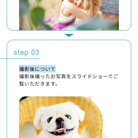
住所：愛知県名古屋市天白区原5-1406-101
社名：株式会社ミヤビフォトプランニング
代表者氏名：脇田 博史
電話番号：052-838-9520
Eメールアドレス：info@dearstudio.net
step
撮影後について
撮影後撮ったお写真をスライドショーでご
覧いただきます。