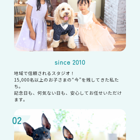
（本人確認を行うことを含む）
・メンテナンス、重要なお知らせなど必要に応じ
たご連絡のため
・本ウェブサイト及び業務の改善等のため
上記の利用目的に付随する目的
4．利用目的の変更
since 2010
弊社は、利用目的が変更前と関連性を有すると合
理的に認められる場合に限り、個人情報の利用目的
地域で信頼されるスタジオ！
を変更するものとします。
15,000名以上のお子さまの“今”を残してきた私た
利用目的の変更を行った場合には、変更後の目的
ち。
について、本ウェブサイト上に公表するものとしま
記念日も、何気ない日も、安心してお任せいただけ
す。
ます。
5．個人情報の第三者提供
弊社は、次に掲げる場合を除いて、あらかじめユー
ザーの同意を得ることなく、第三者に個人情報を
提供することはありません。ただし、個人情報保