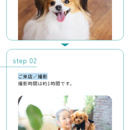
する場合その他利用停止等を行うことが困難な場
合であって、ユーザーの権利利益を保護するために
必要なこれに代わるべき措置をとれる場合は、こ
の代替策を講じるものとします。
9．プライバシーポリシーの変更
本ポリシーの内容は、法令その他本ポリシーに別
step
段の定めのある事項を除いて、ユーザーに通知する
ことなく、変更することができるものとします。重
要な変更がある場合には、本ウェブサイト上に公
ご来店／撮影
表するものとします。
弊社が別途定める場合を除いて、変更後のプライバ
撮影時間は約1時間です。
シーポリシーは、本ウェブサイトに掲載したとき
から効力を生じるものとします。
10．お問い合わせ窓口
本ポリシーに関するお問い合わせは、下記の窓口
までお願いいたします。