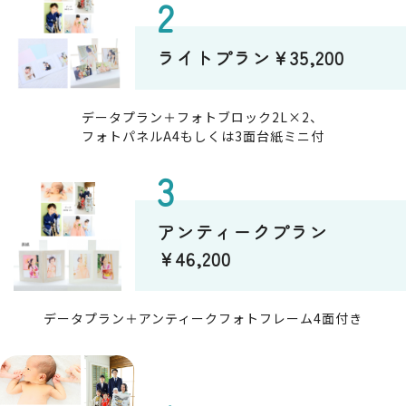
株式会社ミヤビフォトプランニング(以下弊社と
します)は、本ウェブサイト上で提供するサービ
ライトプラン￥35,200
ス（以下、「本サービス」といいます。）にお
ける、ユーザーの個人情報の取扱いについて、
以下のとおりプライバシーポリシー（以下、
データプラン＋フォトブロック2L×2、
「本ポリシー」といいます。）を定めます。
フォトパネルA4もしくは3面台紙ミニ付
弊社は、個人情報保護の重要性を認識し、本ポ
リシーに基づき個人情報の保護に努めます。
全従業員に個人情報保護の重要性の認識と取り
組みを徹底させ、個人情報の保護を推進いたし
ます。
アンティークプラン
￥46,200
1．個人情報
「個人情報」とは、個人情報保護法にいう「個人
データプラン＋アンティークフォトフレーム4面付き
情報」を指すものとし、生存する個人に関する情
報であって、当該情報に含まれる氏名、生年月日、
住所、電話番号、連絡先その他の記述等により特
定の個人を識別できる情報及び容貌、指紋、声紋
にかかるデータ、及び健康保険証の保険者番号な