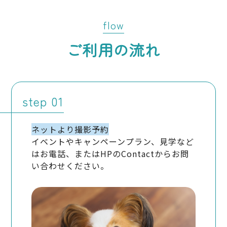
なく、当該個人情報の訂正等を行うものとします。
弊社は、前項の規定に基づき訂正等を行った場
flow
合、または訂正等を行わない旨の決定をしたとき
は遅滞なく、これをユーザーに通知します。
ご利用の流れ
8．個人情報の利用停止等
弊社は、本人から、個人情報が、利用目的の範囲
step
を超えて取り扱われているという理由、または不正
の手段により取得されたものであるという理由に
より、その利用の停止または消去（以下、「利用停
ネットより撮影予約
止等」といいます。）を求められた場合には、遅滞
イベントやキャンペーンプラン、見学など
なく必要な調査を行います。
前項の調査結果に基づき、その請求に応じる必要が
はお電話、またはHPのContactからお問
あると判断した場合には、遅滞なく、当該個人情
い合わせください。
報の利用停止等を行います。
弊社は、前項の規定に基づき利用停止等を行った
場合、または利用停止等を行わない旨の決定をし
たときは、遅滞なく、これをユーザーに通知しま
す。
前2項にか
かわらず、利用停止等に多額の費用を有