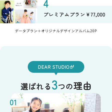
どの当該情報単体から特定の個人を識別できる情
報（個人識別情報）を指します。
プレミアムプラン￥77,000
2．個人情報の収集方法
データプラン＋オリジナルデザインアルバム20P
弊社は、ユーザーが本サービスを利用する際に氏
名、生年月日、住所、電話番号、メールアドレス
などの個人情報をお尋ねすることがあります。ま
た、ユーザーと提携先などとの間でなされたユー
ザーの個人情報を含む取引記録や決済に関する情
報を、弊社の提携先（情報提供元、広告主、広告
配信先などを含みます。以下、｢提携先｣といいま
DEAR STUDIOが
す。）などから収集することがあります。
3
理由
選ばれる
つの
3．個人情報を収集・利用する目的
弊社が個人情報を収集・利用する目的は、以下の
とおりです。
・本サービスの提供・運営のため
・ユーザーからのお問い合わせに回答するため