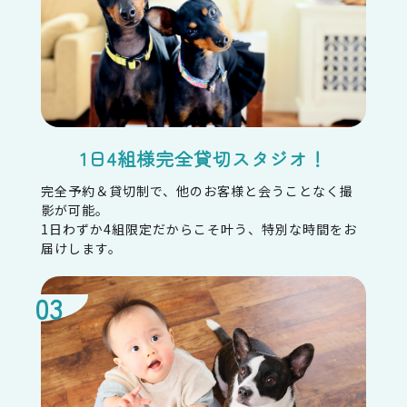
護法その他の法令で認められる場合を除きます。
・人の生命、身体または財産の保護のために必要
がある場合であって、本人の同意を得ることが困難
であるとき
・公衆衛生の向上または児童の健全な育成の推進
のために特に必要がある場合であって、本人の同意
を得ることが困難であるとき
・国の機関もしくは地方公共団体またはその委託
1日4組様完全貸切スタジオ！
を受けた者が法令の定める事務を遂行することに
対して協力する必要がある場合であって、本人の同
完全予約＆貸切制で、他のお客様と会うことなく撮
意を得ることにより当該事務の遂行に支障を及ぼ
影が可能。
すおそれがあるとき
1日わずか4組限定だからこそ叶う、特別な時間をお
・予め次の事項を告知あるいは公表し、かつ弊社
届けします。
が個人情報保護委員会に届出をしたとき
利用目的に第三者への提供を含むこと
第三者に提供されるデータの項目
第三者への提供の手段または方法
本人の求めに応じて個人情報の第三者への提供
を停止すること
本人の求めを受け付ける方法